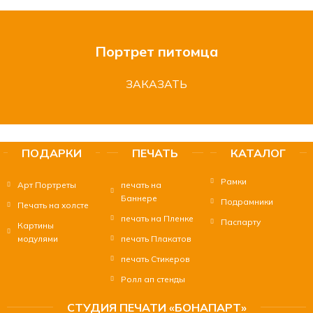
Портрет питомца
ЗАКАЗАТЬ
ПОДАРКИ
ПЕЧАТЬ
КАТАЛОГ
Печать картин или фото
Рамки
Арт Портреты
печать на
на холсте
Баннере
Подрамники
Печать на холсте
печать на Пленке
ЗАКАЗАТЬ
Паспарту
Картины
модулями
печать Плакатов
печать Стикеров
Ролл ап стенды
СТУДИЯ ПЕЧАТИ «БОНАПАРТ»