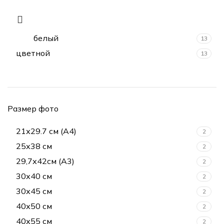
белый
13
цветной
13
Размер фото
21х29.7 см (А4)
2
25x38 см
2
29,7х42см (А3)
2
30х40 см
2
30х45 см
2
40х50 см
2
40х55 см
2