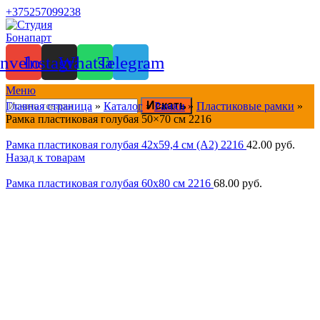
+375257099238
nvelope
Instagram
Whatsapp
Telegram
Меню
Искать
Главная страница
»
Каталог
»
Рамки
»
Пластиковые рамки
»
Рамка пластиковая голубая 50×70 см 2216
Рамка пластиковая голубая 42x59,4 см (A2) 2216
42.00
руб.
Назад к товарам
Рамка пластиковая голубая 60x80 см 2216
68.00
руб.
Нажмите, чтобы увеличить