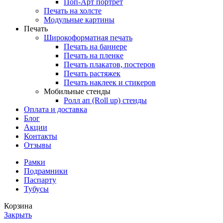
Поп-Арт портрет
Печать на холсте
Модульные картины
Печать
Широкоформатная печать
Печать на баннере
Печать на пленке
Печать плакатов, постеров
Печать растяжек
Печать наклеек и стикеров
Мобильные стенды
Ролл ап (Roll up) стенды
Оплата и доставка
Блог
Акции
Контакты
Отзывы
Рамки
Подрамники
Паспарту
Тубусы
Корзина
Закрыть