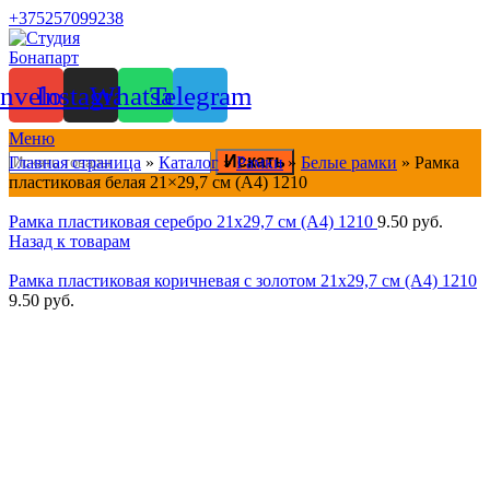
+375257099238
nvelope
Instagram
Whatsapp
Telegram
Меню
Искать
Главная страница
»
Каталог
»
Рамки
»
Белые рамки
»
Рамка
пластиковая белая 21×29,7 см (А4) 1210
Рамка пластиковая серебро 21x29,7 см (А4) 1210
9.50
руб.
Назад к товарам
Рамка пластиковая коричневая с золотом 21x29,7 см (А4) 1210
9.50
руб.
Нажмите, чтобы увеличить