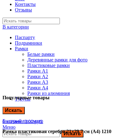
Контакты
Отзывы
В категории
Паспарту
Подрамники
Рамки
Белые рамки
Деревянные рамки для фото
Пластиковые рамки
Рамки А1
Рамки А2
Рамки А3
Рамки А4
Рамки из алюминия
Популярные товары
Тубусы
Искать
Быстрый просмотр
0
элемент
0.00
руб.
Меню
Рамка пластиковая серебро 21×29,7 см (А4) 1210
Искать