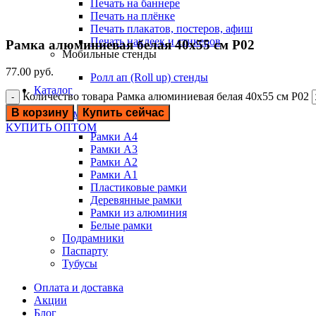
Печать на баннере
Печать на плёнке
Печать плакатов, постеров, афиш
Печать наклеек и стикеров
Рамка алюминиевая белая 40х55 см P02
Мобильные стенды
77.00
руб.
Ролл ап (Roll up) стенды
Каталог
Количество товара Рамка алюминиевая белая 40х55 см P02
В корзину
Купить сейчас
Рамки
КУПИТЬ ОПТОМ
Рамки А4
Рамки А3
Рамки А2
Рамки А1
Пластиковые рамки
Деревянные рамки
Рамки из алюминия
Белые рамки
Подрамники
Паспарту
Тубусы
Оплата и доставка
Акции
Блог