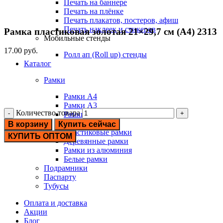
Печать на баннере
Печать на плёнке
Печать плакатов, постеров, афиш
Печать наклеек и стикеров
Рамка пластиковая золотая 21×29,7 см (А4) 2313
Мобильные стенды
17.00
руб.
Ролл ап (Roll up) стенды
Каталог
Рамки
Рамки А4
Рамки А3
Количество товара
Рамки А2
Рамки А1
В корзину
Купить сейчас
Пластиковые рамки
КУПИТЬ ОПТОМ
Деревянные рамки
Рамки из алюминия
Белые рамки
Подрамники
Паспарту
Тубусы
Оплата и доставка
Акции
Блог