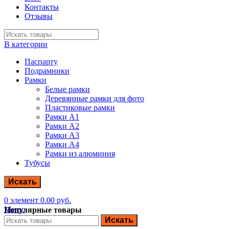
Контакты
Отзывы
В категории
Паспарту
Подрамники
Рамки
Белые рамки
Деревянные рамки для фото
Пластиковые рамки
Рамки А1
Рамки А2
Рамки А3
Рамки А4
Рамки из алюминия
Тубусы
Искать
0
элемент
0.00
руб.
Меню
Популярные товары
Искать