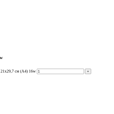
6w
 21x29,7 см (А4) 16w