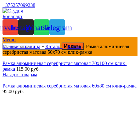
+375257099238
nvelope
Instagram
Whatsapp
Telegram
Меню
Искать
Главная страница
»
Каталог
»
Рамки
»
Рамка алюминиевая
серебристая матовая 50х70 см клик-рамка
Рамка алюминиевая серебристая матовая 70х100 см клик-
рамка
115.00
руб.
Назад к товарам
Рамка алюминиевая серебристая матовая 60х80 см клик-рамка
95.00
руб.
Нажмите, чтобы увеличить