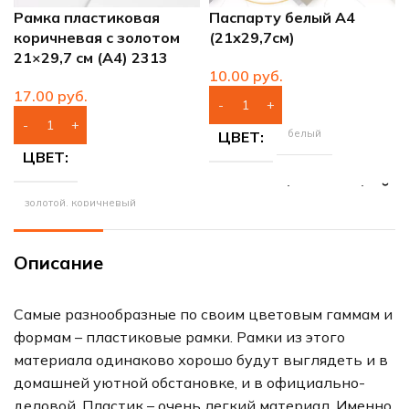
Рамка пластиковая
Паспарту белый А4
коричневая с золотом
(21х29,7см)
21×29,7 см (А4) 2313
руб.
руб.
белый
ЦВЕТ
ЦВЕТ
РАЗМЕР ФОТОГРАФИЙ
золотой, коричневый
21х29.7 см (А4)
МАТЕРИАЛ РАМЫ
Описание
пластик
Самые разнообразные по своим цветовым гаммам и
формам – пластиковые рамки. Рамки из этого
РАЗМЕР ФОТОГРАФИЙ
материала одинаково хорошо будут выглядеть и в
домашней уютной обстановке, и в официально-
21х29.7 см (А4)
деловой. Пластик – очень легкий материал. Именно