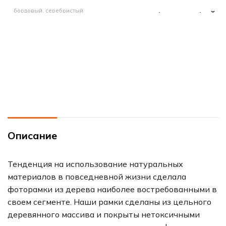
бордовый, серебристый
РАЗМЕР ФОТОГРАФИЙ
МАТЕРИАЛ РАМЫ
21х29.7 см (А4)
пластик
МАТЕРИАЛ РАМЫ
РАЗМЕР ФОТОГРАФИЙ
пластик
21х29.7 см (А4)
Описание
Тенденция на использование натуральных
материалов в повседневной жизни сделала
фоторамки из дерева наиболее востребованными в
своем сегменте. Наши рамки сделаны из цельного
деревянного массива и покрыты нетоксичными