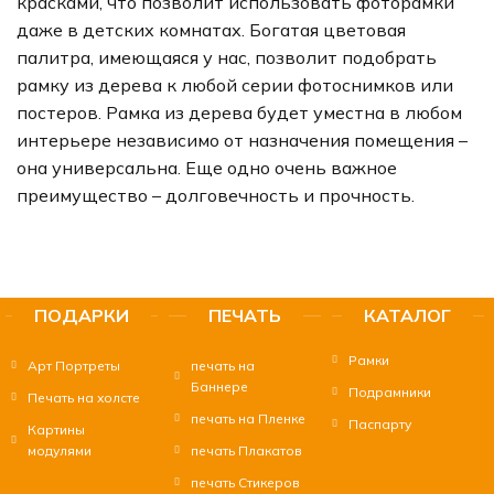
красками, что позволит использовать фоторамки
даже в детских комнатах. Богатая цветовая
палитра, имеющаяся у нас, позволит подобрать
рамку из дерева к любой серии фотоснимков или
постеров. Рамка из дерева будет уместна в любом
интерьере независимо от назначения помещения –
она универсальна. Еще одно очень важное
преимущество – долговечность и прочность.
ПОДАРКИ
ПЕЧАТЬ
КАТАЛОГ
Рамки
Арт Портреты
печать на
Баннере
Подрамники
Печать на холсте
печать на Пленке
Паспарту
Картины
модулями
печать Плакатов
печать Стикеров