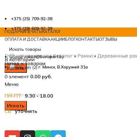
+375 (25) 709-92-38
+375 (29) 609-92-38
ПОДАРКИ
ПЕЧАТЬ
КАТАЛОГ
ОПЛАТА И ДОСТАВКА
АКЦИИ
БЛОГ
КОНТАКТЫ
ОТЗЫВЫ
Главная страница
»
Каталог
»
Рамки
»
Деревянные рам
zakaz@bonapart.by
В категории
Назад к товарам
г. Минск, В.Хоружей 31а
Искать
0
элемент
0.00
руб.
Меню
ПН-ПТ
9.30 - 18.00
Нажмите, чтобы увеличить
Искать
СБ
уточнять