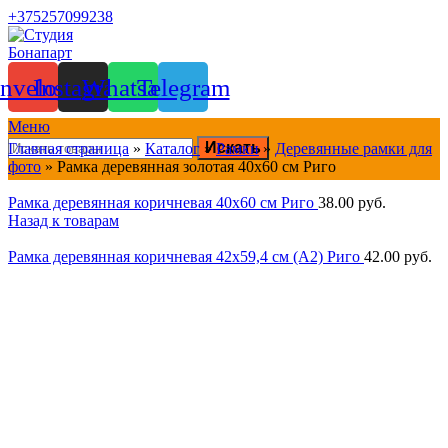
+375257099238
nvelope
Instagram
Whatsapp
Telegram
Меню
Искать
Главная страница
»
Каталог
»
Рамки
»
Деревянные рамки для
фото
»
Рамка деревянная золотая 40х60 см Риго
Рамка деревянная коричневая 40х60 см Риго
38.00
руб.
Назад к товарам
Рамка деревянная коричневая 42х59,4 см (А2) Риго
42.00
руб.
Нажмите, чтобы увеличить