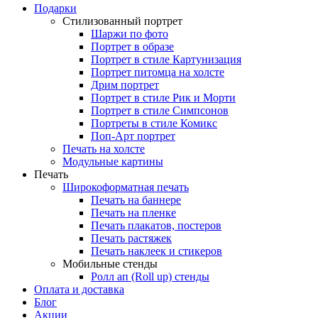
Подарки
Стилизованный портрет
Шаржи по фото
Портрет в образе
Портрет в стиле Картунизация
Портрет питомца на холсте
Дрим портрет
Портрет в стиле Рик и Морти
Портрет в стиле Симпсонов
Портреты в стиле Комикс
Поп-Арт портрет
Печать на холсте
Модульные картины
Печать
Широкоформатная печать
Печать на баннере
Печать на пленке
Печать плакатов, постеров
Печать растяжек
Печать наклеек и стикеров
Мобильные стенды
Ролл ап (Roll up) стенды
Оплата и доставка
Блог
Акции