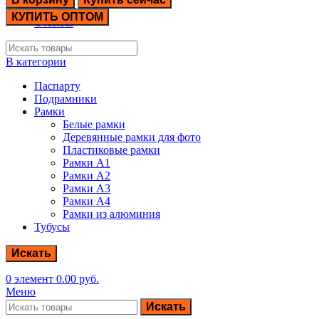
Контакты
КУПИТЬ ОПТОМ
Отзывы
В категории
Паспарту
Подрамники
Рамки
Белые рамки
Деревянные рамки для фото
Пластиковые рамки
Рамки А1
Рамки А2
Рамки А3
Рамки А4
Рамки из алюминия
Тубусы
Искать
0
элемент
0.00
руб.
Меню
Искать