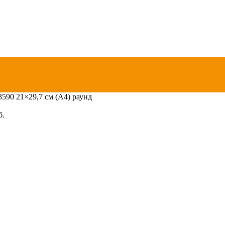
3590 21×29,7 см (А4) раунд
б.