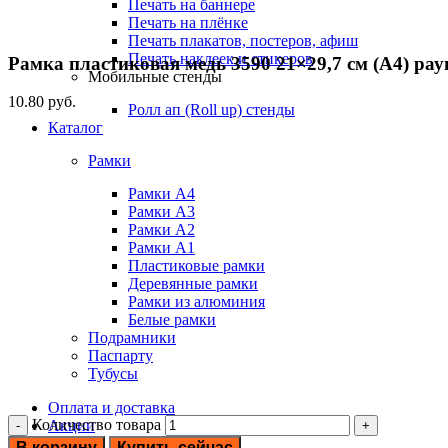
Печать на баннере
Печать на плёнке
Печать плакатов, постеров, афиш
Печать наклеек и стикеров
Рамка пластиковая медь 3590 21×29,7 см (А4) рау
Мобильные стенды
10.80
руб.
Ролл ап (Roll up) стенды
Каталог
Рамки
Рамки А4
Рамки А3
Рамки А2
Рамки А1
Пластиковые рамки
Деревянные рамки
Рамки из алюминия
Белые рамки
Подрамники
Паспарту
Тубусы
Оплата и доставка
Количество товара
Акции
Блог
В корзину
Купить сейчас