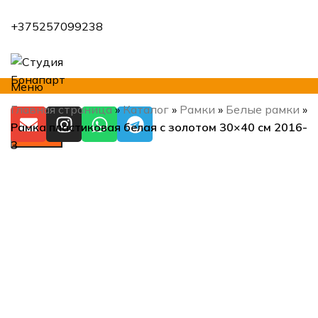
+375257099238
Меню
Главная страница
»
Каталог
»
Рамки
»
Белые рамки
»
Рамка пластиковая белая с золотом 30×40 см 2016-
Искать
3
Продано
Нажмите, чтобы увеличить