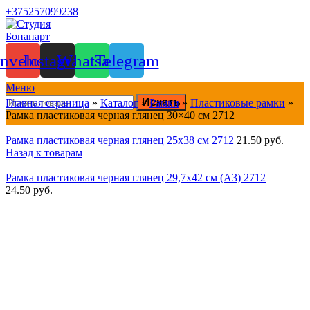
+375257099238
nvelope
Instagram
Whatsapp
Telegram
Меню
Искать
Главная страница
»
Каталог
»
Рамки
»
Пластиковые рамки
»
Рамка пластиковая черная глянец 30×40 см 2712
Рамка пластиковая черная глянец 25x38 см 2712
21.50
руб.
Назад к товарам
Рамка пластиковая черная глянец 29,7x42 см (A3) 2712
24.50
руб.
Нажмите, чтобы увеличить