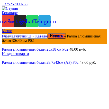
+375257099238
nvelope
Instagram
Whatsapp
Telegram
Меню
Искать
Главная страница
»
Каталог
»
Рамки
»
Рамка алюминиевая
белая 30х40 см P02
Рамка алюминиевая белая 25х38 см P02
48.00
руб.
Назад к товарам
Рамка алюминиевая белая 29,7х42см (А3) P02
48.00
руб.
Нажмите, чтобы увеличить