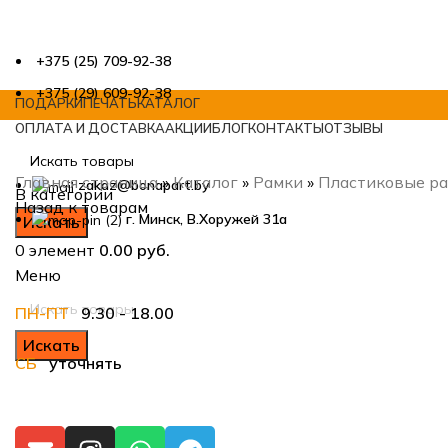
+375 (25) 709-92-38
+375 (29) 609-92-38
ПОДАРКИ
ПЕЧАТЬ
КАТАЛОГ
ОПЛАТА И ДОСТАВКА
АКЦИИ
БЛОГ
КОНТАКТЫ
ОТЗЫВЫ
Главная страница
»
Каталог
»
Рамки
»
Пластиковые р
zakaz@bonapart.by
В категории
Назад к товарам
г. Минск, В.Хоружей 31а
Искать
0
элемент
0.00
руб.
Меню
ПН-ПТ
9.30 - 18.00
Нажмите, чтобы увеличить
Искать
СБ
уточнять