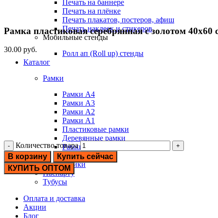
Печать на баннере
Печать на плёнке
Печать плакатов, постеров, афиш
Печать наклеек и стикеров
Рамка пластиковая серебрянная с золотом 40х60 
Мобильные стенды
30.00
руб.
Ролл ап (Roll up) стенды
Каталог
Рамки
Рамки А4
Рамки А3
Рамки А2
Рамки А1
Пластиковые рамки
Деревянные рамки
Количество товара
Рамки из алюминия
Белые рамки
В корзину
Купить сейчас
Подрамники
КУПИТЬ ОПТОМ
Паспарту
Тубусы
Оплата и доставка
Акции
Блог