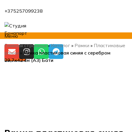
+375257099238
Меню
Главная страница
»
Каталог
»
Рамки
»
Пластиковые
рамки
»
Рамка пластиковая синяя с серебром
Искать
29,7х42 см (А3) Бати
Нажмите, чтобы увеличить