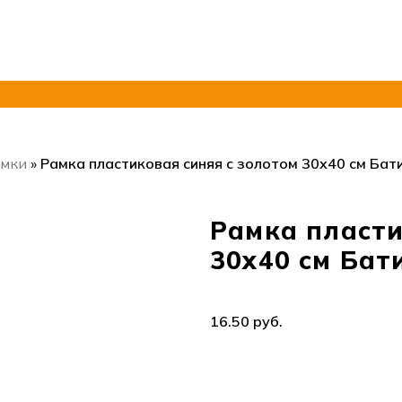
амки
»
Рамка пластиковая синяя с золотом 30х40 см Бат
Рамка пласти
0.00
руб.
30х40 см Бат
руб.