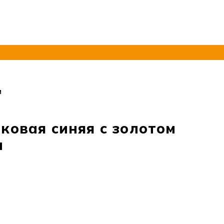
и
ковая синяя с золотом
и