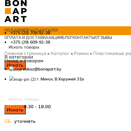
ПОДАРКИ
ПЕЧАТЬ
КАТАЛОГ
+375 (25) 709-92-38
ОПЛАТА И ДОСТАВКА
АКЦИИ
БЛОГ
КОНТАКТЫ
ОТЗЫВЫ
+375 (29) 609-92-38
Главная страница
»
Каталог
»
Рамки
»
Пластиковые р
В категории
Назад к товарам
Искать
zakaz@bonapart.by
г. Минск, В.Хоружей 31а
Нажмите, чтобы увеличить
ПН-ПТ
9.30 - 18.00
Искать
СБ
уточнять