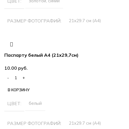
ЦВЕТ
золотой, синий
РАЗМЕР ФОТОГРАФИЙ
21х29.7 см (А4)
МАТЕРИАЛ РАМЫ
пластик
Паспарту белый А4 (21х29,7см)
руб.
В КОРЗИНУ
ЦВЕТ
белый
РАЗМЕР ФОТОГРАФИЙ
21х29.7 см (А4)