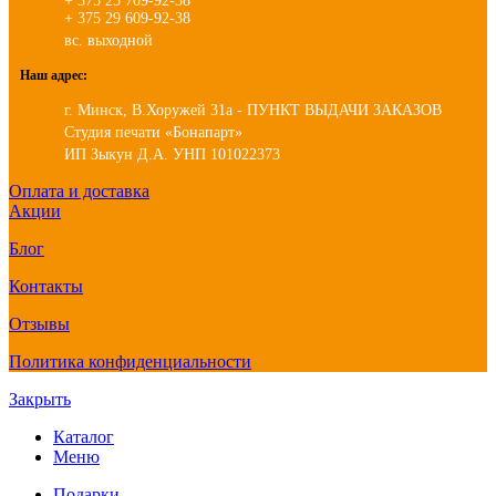
+ 375 25 709-92-38
+ 375 29 609-92-38
вс. выходной
Наш адрес:
г. Минск, В.Хоружей 31а - ПУНКТ ВЫДАЧИ ЗАКАЗОВ
Студия печати «Бонапарт»
ИП Зыкун Д.А. УНП 101022373
Оплата и доставка
Акции
Блог
Контакты
Отзывы
Политика конфиденциальности
Закрыть
Каталог
Меню
Подарки