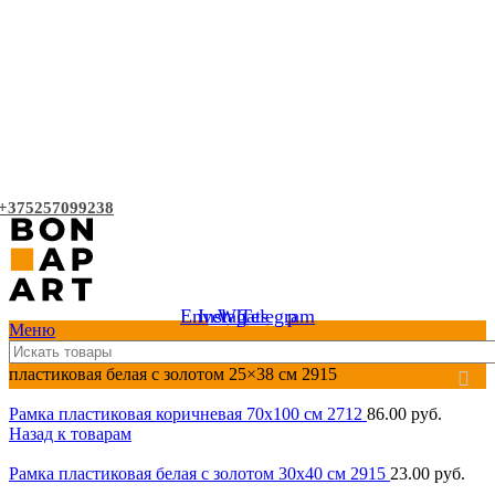
+375257099238
Envelope
Instagram
Whatsapp
Telegram
Меню
Главная страница
»
Каталог
»
Рамки
»
Белые рамки
»
Рамка
пластиковая белая с золотом 25×38 см 2915
Рамка пластиковая коричневая 70x100 см 2712
86.00
руб.
Назад к товарам
Рамка пластиковая белая с золотом 30x40 см 2915
23.00
руб.