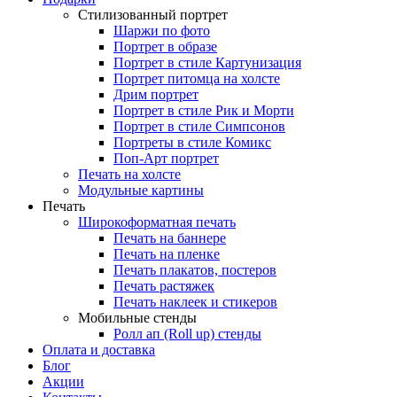
Стилизованный портрет
Шаржи по фото
Портрет в образе
Портрет в стиле Картунизация
Портрет питомца на холсте
Дрим портрет
Портрет в стиле Рик и Морти
Портрет в стиле Симпсонов
Портреты в стиле Комикс
Поп-Арт портрет
Печать на холсте
Модульные картины
Печать
Широкоформатная печать
Печать на баннере
Печать на пленке
Печать плакатов, постеров
Печать растяжек
Печать наклеек и стикеров
Мобильные стенды
Ролл ап (Roll up) стенды
Оплата и доставка
Блог
Акции