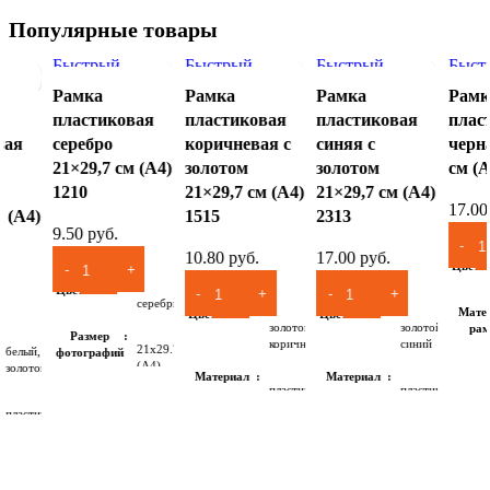
Популярные товары
Быстрый
Быстрый
Быстрый
Быст
просмотр
просмотр
просмотр
прос
Рамка
Рамка
Рамка
Рамк
пластиковая
пластиковая
пластиковая
плас
вая
серебро
коричневая с
синяя с
черн
21×29,7 см (А4)
золотом
золотом
см (А
1210
21×29,7 см (А4)
21×29,7 см (А4)
17.0
м (А4)
1515
2313
9.50
руб.
10.80
руб.
17.00
руб.
Цвет
Цвет
серебристый
Мате
Цвет
Цвет
золотой,
золотой,
ра
Размер
коричневый
синий
21х29.7 см
белый,
фотографий
Раз
(А4)
золотой
фотог
Материал
Материал
пластик
пластик
рамы
рамы
Материал
пластик
пластик
рамы
Размер
Размер
21х29.7 см
21х29.7
фотографий
фотографий
(А4)
см (А4)
21х29.7
см (А4)