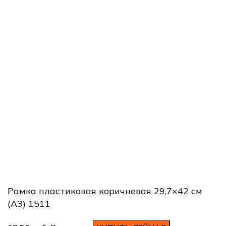
пн.-пт. 9.30 - 18.00
сб. Уточняйте по номерам
+ 375 25 709-92-38
+ 375 29 609-92-38
вс. выходной
Наш адрес:
г. Минск, В.Хоружей 31а - ПУНКТ ВЫДАЧИ ЗАКАЗОВ
Студия печати «Бонапарт»
ИП Зыкун Д.А. УНП 101022373
Рамка пластиковая коричневая 29,7×42 см
(А3) 1511