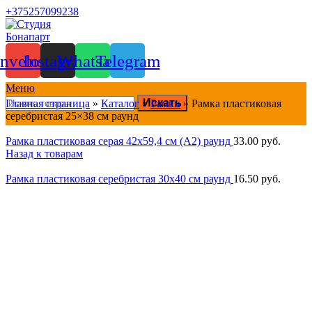
+375257099238
nvelope
Instagram
Whatsapp
Telegram
Меню
Искать
Главная страница
»
Каталог
»
Рамки
»
Рамка пластиковая
серебристая 25×38 см раунд
Рамка пластиковая серая 42x59,4 см (А2) раунд
33.00
руб.
Назад к товарам
Рамка пластиковая серебристая 30x40 см раунд
16.50
руб.
Продано
Нажмите, чтобы увеличить