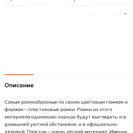
МАТЕРИАЛ РАМЫ
РАЗМЕР ФОТОГРАФИЙ
пластик
21х29.7 см (А4)
РАЗМЕР ФОТОГРАФИЙ
МАТЕРИАЛ РАМЫ
21х29.7 см (А4)
пластик
Описание
Самые разнообразные по своим цветовым гаммам и
формам – пластиковые рамки. Рамки из этого
материала одинаково хорошо будут выглядеть и в
домашней уютной обстановке, и в официально-
деловой. Пластик – очень легкий материал. Именно