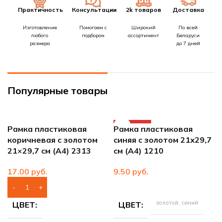
Практичность
Консультации
2k товаров
Доставка
Изготовление
Помогаем с
Широкий
По всей
любого
подбором
ассортимент
Беларуси
размера
до 7 дней
Популярные товары
ПРОДАНО
Рамка пластиковая
Рамка пластиковая
коричневая с золотом
синяя с золотом 21х29,7
21×29,7 см (А4) 2313
см (А4) 1210
руб.
руб.
золотой, синий
ЦВЕТ
ЦВЕТ