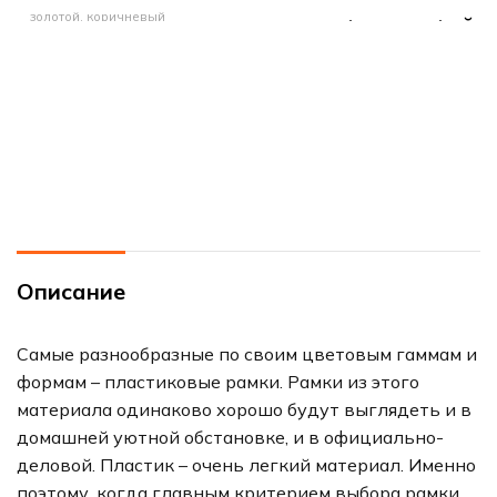
золотой, коричневый
РАЗМЕР ФОТОГРАФИЙ
МАТЕРИАЛ РАМЫ
21х29.7 см (А4)
пластик
МАТЕРИАЛ РАМЫ
РАЗМЕР ФОТОГРАФИЙ
пластик
21х29.7 см (А4)
Описание
Самые разнообразные по своим цветовым гаммам и
формам – пластиковые рамки. Рамки из этого
материала одинаково хорошо будут выглядеть и в
домашней уютной обстановке, и в официально-
деловой. Пластик – очень легкий материал. Именно
поэтому, когда главным критерием выбора рамки