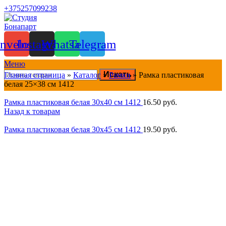
+375257099238
nvelope
Instagram
Whatsapp
Telegram
Меню
Искать
Главная страница
»
Каталог
»
Рамки
»
Рамка пластиковая
белая 25×38 см 1412
Рамка пластиковая белая 30x40 см 1412
16.50
руб.
Назад к товарам
Рамка пластиковая белая 30x45 см 1412
19.50
руб.
Нажмите, чтобы увеличить