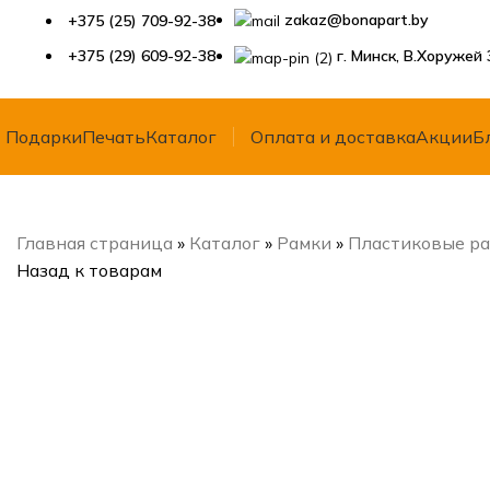
zakaz@bonapart.by
+375 (25) 709-92-38
+375 (29) 609-92-38
г. Минск, В.Хоружей 
Подарки
Печать
Каталог
Оплата и доставка
Акции
Б
Главная страница
»
Каталог
»
Рамки
»
Пластиковые р
Назад к товарам
Нажмите, чтобы увеличить