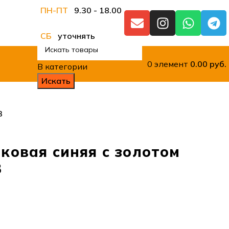
ПН-ПТ
9.30 - 18.00
СБ
уточнять
0
элемент
0.00
руб.
В категории
Искать
3
ковая синяя с золотом
3