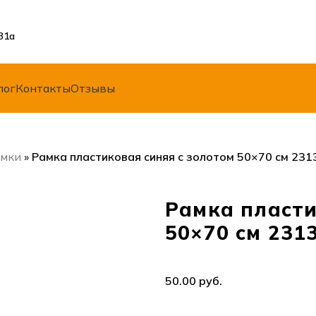
31а
лог
Контакты
Отзывы
амки
»
Рамка пластиковая синяя с золотом 50×70 см 231
Рамка пласти
50×70 см 231
руб.