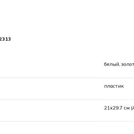
 2313
белый, золо
пластик
21х29.7 см (