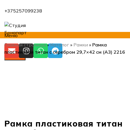
+375257099238
Меню
Главная страница
»
Каталог
»
Рамки
»
Рамка
пластиковая титан с серебром 29,7×42 см (А3) 2216
Искать
Нажмите, чтобы увеличить
Рамка пластиковая титан