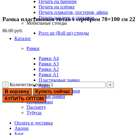
Печать на баннере
Печать на плёнке
Печать плакатов, постеров, афиш
Печать наклеек и стикеров
Рамка пластиковая титан с серебром 70×100 см 2
Мобильные стенды
86.00
руб.
Ролл ап (Roll up) стенды
Каталог
Рамки
Рамки А4
Рамки А3
Рамки А2
Рамки А1
Пластиковые рамки
Количество товара
Деревянные рамки
Рамки из алюминия
В корзину
Купить сейчас
Белые рамки
КУПИТЬ ОПТОМ
Подрамники
Паспарту
Тубусы
Оплата и доставка
Акции
Блог