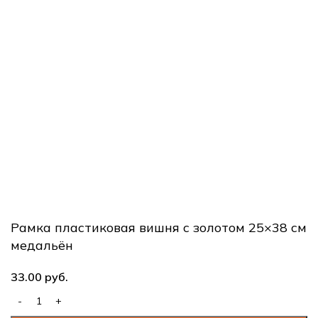
+ 375 25 709-92-38
+ 375 29 609-92-38
вс. выходной
Наш адрес:
г. Минск, В.Хоружей 31а - ПУНКТ ВЫДАЧИ ЗАКАЗОВ
Студия печати «Бонапарт»
ИП Зыкун Д.А. УНП 101022373
Рамка пластиковая вишня с золотом 25×38 см
медальён
33.00
руб.