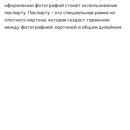
оформлении фотографий станет использование
паспарту. Паспарту – это специальная рамка из
плотного картона, которая создаст гармонию
между фотографией, картиной и общим дизайном.
подарки
Арт Портреты
Печать на холсте
Картины модулями
печать