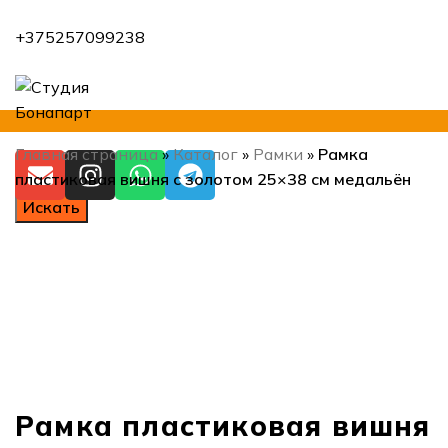
+375257099238
Главная страница
»
Каталог
»
Рамки
»
Рамка
пластиковая вишня с золотом 25×38 см медальён
Искать
Нажмите, чтобы увеличить
Рамка пластиковая вишня