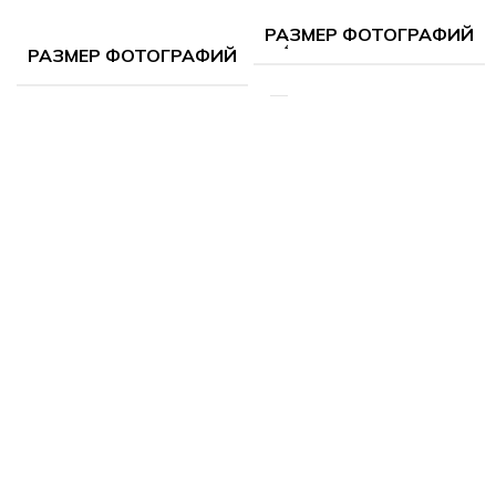
РАЗМЕР ФОТОГРАФИЙ
21х29.7
РАЗМЕР ФОТОГРАФИЙ
см (А4)