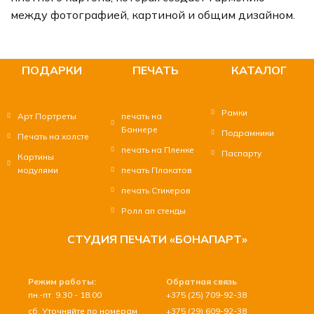
между фотографией, картиной и общим дизайном.
ПОДАРКИ
ПЕЧАТЬ
КАТАЛОГ
Рамки
Арт Портреты
печать на
Баннере
Подрамники
Печать на холсте
печать на Пленке
Паспарту
Картины
модулями
печать Плакатов
печать Стикеров
Ролл ап стенды
СТУДИЯ ПЕЧАТИ «БОНАПАРТ»
Режим работы:
Обратная связь
пн.-пт. 9.30 - 18.00
+375 (25) 709-92-38
сб. Уточняйте по номерам
+375 (29) 609-92-38