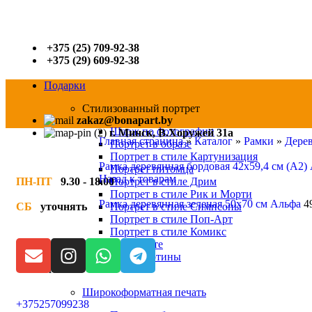
+375 (25) 709-92-38
+375 (29) 609-92-38
Подарки
Стилизованный портрет
zakaz@bonapart.by
Шарж по фотографии
г. Минск, В.Хоружей 31а
Главная страница
»
Каталог
»
Рамки
»
Дерев
Портрет в образе
Портрет в стиле Картунизация
Рамка деревянная бордовая 42х59,4 см (А2
Портрет питомца
Назад к товарам
ПН-ПТ
9.30 - 18.00
Портрет в стиле Дрим
Портрет в стиле Рик и Морти
Рамка деревянная зеленая 50х70 см Альфа
4
СБ
уточнять
Портрет в стиле Симпсоны
Портрет в стиле Поп-Арт
Портрет в стиле Комикс
Печать на холсте
Модульные картины
Печать
Широкоформатная печать
+375257099238