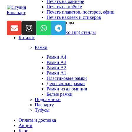
Печать на баннере
Нажмите, чтобы увели
Печать на плёнке
Печать плакатов, постеров, афиш
Печать наклеек и стикеров
Мобильные стенды
Ролл ап (Roll up) стенды
Каталог
Рамки
Рамки А4
Рамки А3
Рамки А2
Рамки А1
Пластиковые рамки
Деревянные рамки
Рамки из алюминия
Белые рамки
Подрамники
Паспарту
Тубусы
Оплата и доставка
Акции
Блог