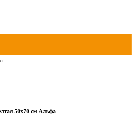
фа
елтая 50х70 см Альфа