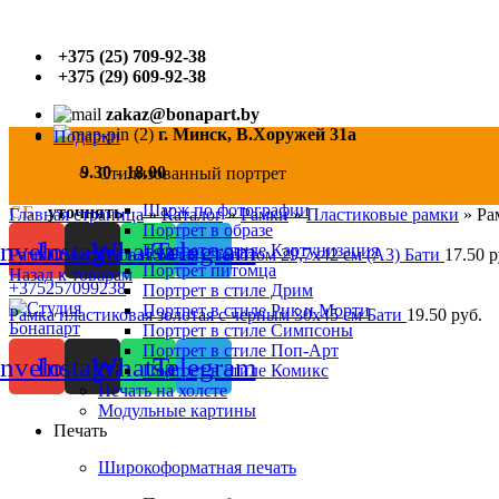
+375 (25) 709-92-38
+375 (29) 609-92-38
zakaz@bonapart.by
г. Минск, В.Хоружей 31а
Подарки
ПН-ПТ
9.30 - 18.00
Стилизованный портрет
Шарж по фотографии
СБ
уточнять
Главная страница
»
Каталог
»
Рамки
»
Пластиковые рамки
»
Ра
Портрет в образе
nvelope
Instagram
Whatsapp
Telegram
Портрет в стиле Картунизация
Рамка пластиковая белая с золотом 29,7х42 см (А3) Бати
17.50
р
Портрет питомца
Назад к товарам
+375257099238
Портрет в стиле Дрим
Портрет в стиле Рик и Морти
Рамка пластиковая золотая с черным 30х45 см Бати
19.50
руб.
Портрет в стиле Симпсоны
Портрет в стиле Поп-Арт
nvelope
Instagram
Whatsapp
Telegram
Портрет в стиле Комикс
Печать на холсте
Модульные картины
Печать
Нажмите, чтобы увеличить
Широкоформатная печать