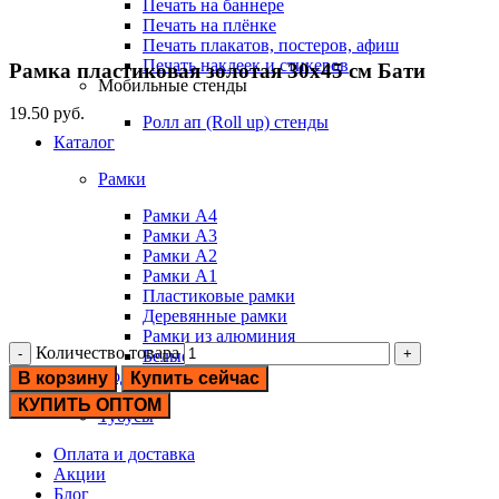
Печать на баннере
Печать на плёнке
Печать плакатов, постеров, афиш
Печать наклеек и стикеров
Рамка пластиковая золотая 30х45 см Бати
Мобильные стенды
19.50
руб.
Ролл ап (Roll up) стенды
Каталог
Рамки
Рамки А4
Рамки А3
Рамки А2
Рамки А1
Пластиковые рамки
Деревянные рамки
Рамки из алюминия
Количество товара
Белые рамки
Подрамники
В корзину
Купить сейчас
Паспарту
КУПИТЬ ОПТОМ
Тубусы
Оплата и доставка
Акции
Блог