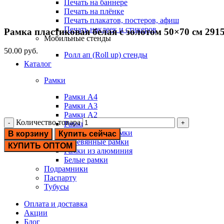
Печать на баннере
Печать на плёнке
Печать плакатов, постеров, афиш
Печать наклеек и стикеров
Рамка пластиковая белая с золотом 50×70 см 291
Мобильные стенды
50.00
руб.
Ролл ап (Roll up) стенды
Каталог
Рамки
Рамки А4
Рамки А3
Рамки А2
Количество товара
Рамки А1
Пластиковые рамки
В корзину
Купить сейчас
Деревянные рамки
КУПИТЬ ОПТОМ
Рамки из алюминия
Белые рамки
Подрамники
Паспарту
Тубусы
Оплата и доставка
Акции
Блог