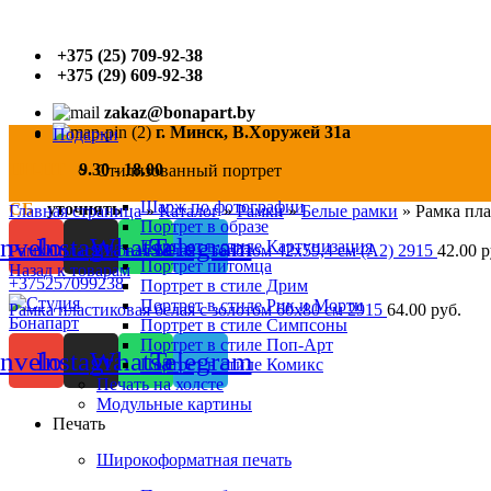
+375 (25) 709-92-38
+375 (29) 609-92-38
zakaz@bonapart.by
г. Минск, В.Хоружей 31а
Подарки
ПН-ПТ
9.30 - 18.00
Стилизованный портрет
Шарж по фотографии
СБ
уточнять
Главная страница
»
Каталог
»
Рамки
»
Белые рамки
»
Рамка пла
Портрет в образе
nvelope
Instagram
Whatsapp
Telegram
Портрет в стиле Картунизация
Рамка пластиковая белая с золотом 42x59,4 см (A2) 2915
42.00
р
Портрет питомца
Назад к товарам
+375257099238
Портрет в стиле Дрим
Портрет в стиле Рик и Морти
Рамка пластиковая белая с золотом 60x80 см 2915
64.00
руб.
Портрет в стиле Симпсоны
Портрет в стиле Поп-Арт
nvelope
Instagram
Whatsapp
Telegram
Портрет в стиле Комикс
Печать на холсте
Модульные картины
Печать
Нажмите, чтобы увеличить
Широкоформатная печать