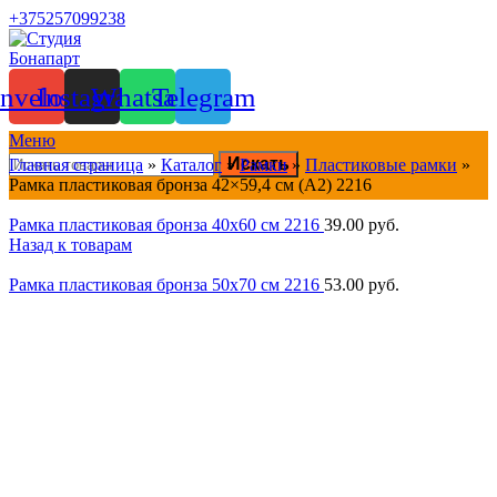
+375257099238
nvelope
Instagram
Whatsapp
Telegram
Меню
Искать
Главная страница
»
Каталог
»
Рамки
»
Пластиковые рамки
»
Рамка пластиковая бронза 42×59,4 см (A2) 2216
Рамка пластиковая бронза 40x60 см 2216
39.00
руб.
Назад к товарам
Рамка пластиковая бронза 50x70 см 2216
53.00
руб.
Нажмите, чтобы увеличить