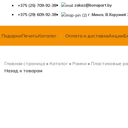
zakaz@bonapart.by
+375 (25) 709-92-38
+375 (29) 609-92-38
г. Минск, В.Хоружей 
Подарки
Печать
Каталог
Оплата и доставка
Акции
Б
Главная страница
»
Каталог
»
Рамки
»
Пластиковые р
Назад к товарам
Нажмите, чтобы увеличить