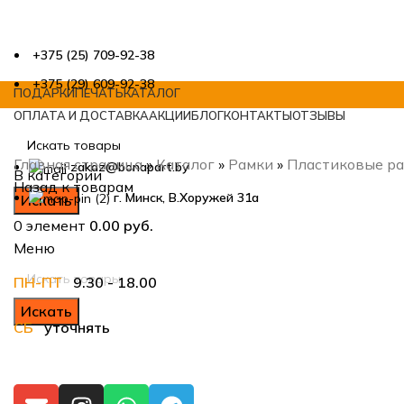
+375 (25) 709-92-38
+375 (29) 609-92-38
ПОДАРКИ
ПЕЧАТЬ
КАТАЛОГ
ОПЛАТА И ДОСТАВКА
АКЦИИ
БЛОГ
КОНТАКТЫ
ОТЗЫВЫ
Главная страница
»
Каталог
»
Рамки
»
Пластиковые р
zakaz@bonapart.by
В категории
Назад к товарам
г. Минск, В.Хоружей 31а
Искать
0
элемент
0.00
руб.
Меню
ПН-ПТ
9.30 - 18.00
Нажмите, чтобы увеличить
Искать
СБ
уточнять