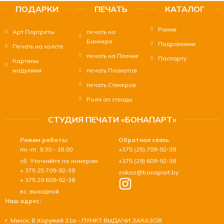
ПОДАРКИ
ПЕЧАТЬ
КАТАЛОГ
Рамки
Арт Портреты
печать на
Баннере
Подрамники
Печать на холсте
печать на Пленке
Паспарту
Картины
модулями
печать Плакатов
печать Стикеров
Ролл ап стенды
СТУДИЯ ПЕЧАТИ «БОНАПАРТ»
Режим работы:
Обратная связь
пн.-пт. 9.30 - 18.00
+375 (25) 709-92-38
сб. Уточняйте по номерам
+375 (29) 609-92-38
+ 375 25 709-92-38
zakaz@bonapart.by
+ 375 29 609-92-38
вс. выходной
Наш адрес:
г. Минск, В.Хоружей 31а - ПУНКТ ВЫДАЧИ ЗАКАЗОВ