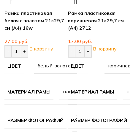
Рамка пластиковая
9,7
коричневая 21×29,7 см
(А4) 2712
руб.
В корзину
золотой
коричневый
ЦВЕТ
пластик
пластик
МАТЕРИАЛ РАМЫ
21х29.7
21х29.7
Рамка пластиковая
ФИЙ
РАЗМЕР ФОТОГРАФИЙ
см (А4)
см (А4)
серебро 21×29,7 см (А4