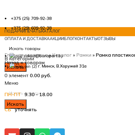
+375 (25) 709-92-38
+375 (29) 609-92-38
ПОДАРКИ
ПЕЧАТЬ
КАТАЛОГ
ОПЛАТА И ДОСТАВКА
АКЦИИ
БЛОГ
КОНТАКТЫ
ОТЗЫВЫ
Главная страница
»
Каталог
»
Рамки
»
Рамка пластико
zakaz@bonapart.by
В категории
Назад к товарам
г. Минск, В.Хоружей 31а
Искать
0
элемент
0.00
руб.
Меню
ПН-ПТ
9.30 - 18.00
Нажмите, чтобы увеличить
Искать
СБ
уточнять