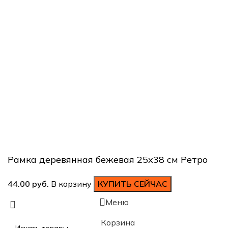
+ 375 25 709-92-38
+ 375 29 609-92-38
вс. выходной
Наш адрес:
г. Минск, В.Хоружей 31а - ПУНКТ ВЫДАЧИ ЗАКАЗОВ
Студия печати «Бонапарт»
ИП Зыкун Д.А. УНП 101022373
Рамка деревянная бежевая 25х38 см Ретро
В корзину
КУПИТЬ СЕЙЧАС
Меню
Корзина